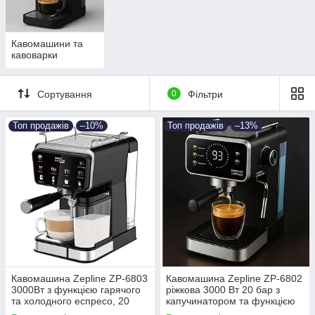
Кавомашини та
кавоварки
Сортування
0
Фільтри
Топ продажів
–10%
Топ продажів
–13%
Кавомашина Zepline ZP-6803
Кавомашина Zepline ZP-6802
3000Вт з функцією гарячого
ріжкова 3000 Вт 20 бар з
та холодного еспресо, 20
капучинатором та функцією
бар, сенсорне керування
холодного еспресо