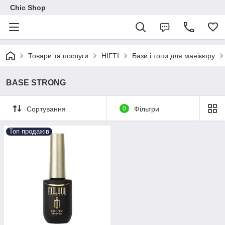
Chic Shop
Товари та послуги
НІГТІ
Бази і топи для манікюру
BASE STRONG
Сортування
0
Фільтри
Топ продажів