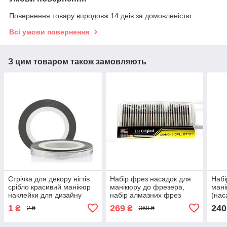
Повернення товару впродовж 14 днів за домовленістю
Всі умови повернення
З цим товаром також замовляють
Стрічка для декору нігтів
Набір фрез насадок для
Набі
срібло красивий манікюр
манікюру до фрезера,
мані
наклейки для дизайну
набір алмазних фрез
(нас
нігтів
манікюрні насадки
мані
1
269
240
₴
₴
2 ₴
360 ₴
свердла
корек