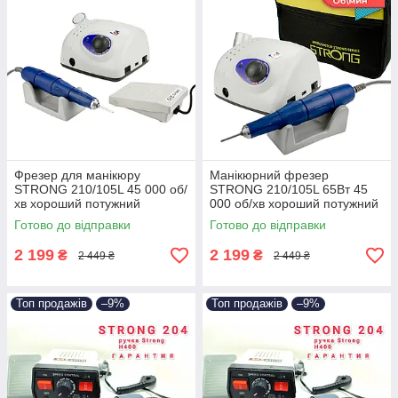
Фрезер для манікюру
Манікюрний фрезер
STRONG 210/105L 45 000 об/
STRONG 210/105L 65Вт 45
хв хороший потужний
000 об/хв хороший потужний
професійний фрейзер
професійний фрезер для
Готово до відправки
Готово до відправки
манікюрний стронг
нігтів Стронг
2 199
2 199
₴
₴
2 449 ₴
2 449 ₴
Топ продажів
–9%
Топ продажів
–9%