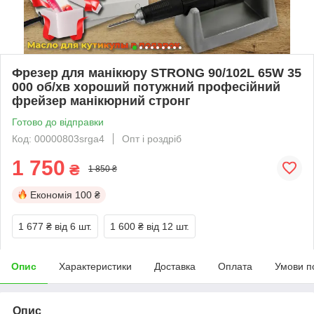
Фрезер для манікюру STRONG 90/102L 65W 35
000 об/хв хороший потужний професійний
фрейзер манікюрний стронг
Готово до відправки
Код: 00000803srga4
Опт і роздріб
1 750
₴
1 850 ₴
Економія
100 ₴
1 677 ₴
від 6 шт.
1 600 ₴
від 12 шт.
Опис
Характеристики
Доставка
Оплата
Умови п
Опис