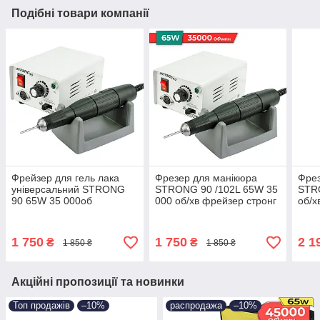
Подібні товари компанії
Фрейзер для гель лака
Фрезер для манікюра
Фрез
універсальний STRONG
STRONG 90 /102L 65W 35
STR
90 65W 35 000об
000 об/хв фрейзер стронг
об/х
апаратний манікюр для
для нігтів, шліфування
про
нарощування нігтів Стронг
лака makeup машинка
мані
фрезер
1 750
1 750
2 1
₴
₴
1 850 ₴
1 850 ₴
Акційні пропозиції та новинки
Топ продажів
–10%
распродажа
–10%