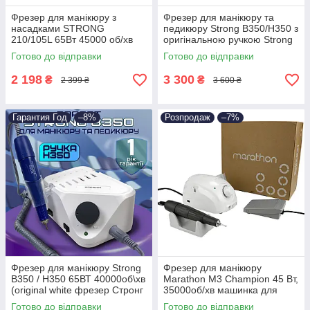
Фрезер для манікюру з
Фрезер для манікюру та
насадками STRONG
педикюру Strong B350/H350 з
210/105L 65Вт 45000 об/хв
оригінальною ручкою Strong
машинка для нігтів для
H 350 40000 об\хв
Готово до відправки
Готово до відправки
зняття гель лаку
2 198
3 300
₴
₴
2 399 ₴
3 600 ₴
Гарантия Год
–8%
Розпродаж
–7%
Фрезер для манікюру Strong
Фрезер для манікюру
B350 / H350 65ВТ 40000об\хв
Marathon M3 Champion 45 Вт,
(original white фрезер Стронг
35000об/хв машинка для
для педикюру)
нігтів фрезер маратон
Готово до відправки
Готово до відправки