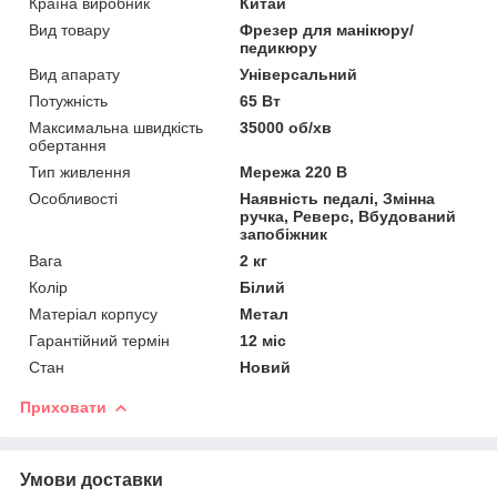
Країна виробник
Китай
Вид товару
Фрезер для манікюру/
педикюру
Вид апарату
Універсальний
Потужність
65 Вт
Максимальна швидкість
35000 об/хв
обертання
Тип живлення
Мережа 220 В
Особливості
Наявність педалі, Змінна
ручка, Реверс, Вбудований
запобіжник
Вага
2 кг
Колір
Білий
Матеріал корпусу
Метал
Гарантійний термін
12 міс
Стан
Новий
Приховати
Умови доставки