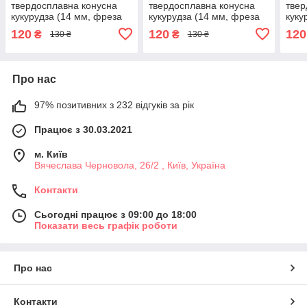
твердосплавна конусна
твердосплавна конусна
твер
кукурудза (14 мм, фреза
кукурудза (14 мм, фреза
куку
для зняття гель лаку,
для зняття гель лаку,
для 
120
120
120
₴
₴
130 ₴
130 ₴
манікюрна фреза)
манікюрна фреза)
мані
Про нас
97% позитивних з 232 відгуків за рік
Працює з 30.03.2021
м. Київ
Вячеслава Черновола, 26/2 , Київ, Україна
Контакти
Сьогодні працює з 09:00 до 18:00
Показати весь графік роботи
Про нас
Контакти