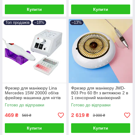
Купити
Купити
Топ продажів
–18%
–13%
Фрезер для манікюру Lina
Фрезер для манікюру JMD-
Mercedes 15W 20000 об/хв
803 Pro 60 Вт з витяжкою 2 в
фрейзер машинка для нігтів
1 сенсорний манікюрний
шліфування лаку makeup
апарат для зняття гель лаку з
Готово до відправки
Готово до відправки
насадки фрези
фрезами
469
2 619
₴
₴
569 ₴
3 000 ₴
Купити
Купити