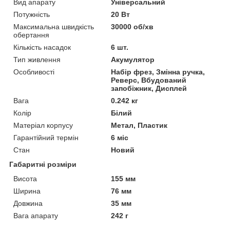
Вид апарату
Універсальний
Потужність
20 Вт
Максимальна швидкість
30000 об/хв
обертання
Кількість насадок
6 шт.
Тип живлення
Акумулятор
Особливості
Набір фрез, Змінна ручка,
Реверс, Вбудований
запобіжник, Дисплей
Вага
0.242 кг
Колір
Білий
Матеріал корпусу
Метал, Пластик
Гарантійний термін
6 міс
Стан
Новий
Габаритні розміри
Висота
155 мм
Ширина
76 мм
Довжина
35 мм
Вага апарату
242 г