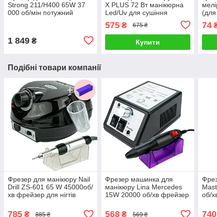
Strong 211/H400 65W 37
X PLUS 72 Вт манікюрна
мелі
000 об/мін потужний
Led/Uv для сушіння
(для
професійний манікюрний
полігеля гель лаку з
лопа
575
74
₴
675 ₴
фрейзер Стронг
дисплеєм таймером
лопа
сенсор 2 руки
1 849
₴
Купити
Подібні товари компанії
Фрезер для манікюру Nail
Фрезер машинка для
Фрез
Drill ZS-601 65 W 45000об/
манікюру Lina Mercedes
Mast
хв фрейзер для нігтів
15W 20000 об/хв фрейзер
об/х
машинка для зняття гель
манікюрний для нігтів Ліна
ман
лаку насадки + баф
Мерседес 2000
202 
785
568
740
₴
₴
885 ₴
569 ₴