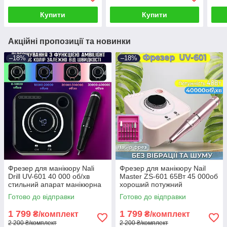
Купити
Купити
Акційні пропозиції та новинки
–18%
–18%
Фрезер для манікюру Nali
Фрезер для манікюру Nail
Drill UV-601 40 000 об/хв
Master ZS-601 65Вт 45 000об
стильний апарат манікюрна
хороший потужний
машинка для нігтів
професійний фрезер
Готово до відправки
Готово до відправки
манікюрний DM 202
1 799
1 799
₴/комплект
₴/комплект
2 200 ₴/комплект
2 200 ₴/комплект