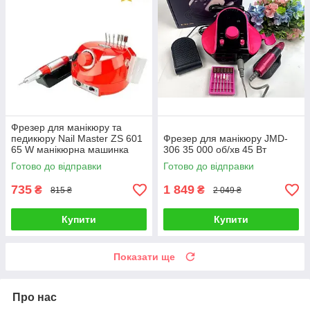
Фрезер для манікюру та
педикюру Nail Master ZS 601
Фрезер для манікюру JMD-
65 W манікюрна машинка
306 35 000 об/хв 45 Вт
45000 об., апарат для
Готово до відправки
Готово до відправки
манікюру ORI GINAL
фрейзер фреза
735
1 849
₴
₴
815 ₴
2 049 ₴
Купити
Купити
Показати ще
Про нас