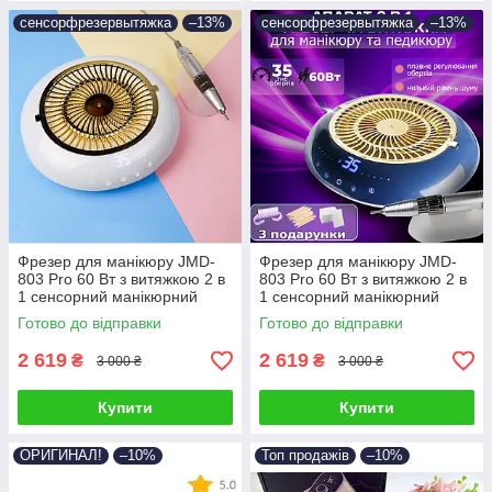
сенсорфрезервытяжка
–13%
сенсорфрезервытяжка
–13%
Фрезер для манікюру JMD-
Фрезер для манікюру JMD-
803 Pro 60 Вт з витяжкою 2 в
803 Pro 60 Вт з витяжкою 2 в
1 сенсорний манікюрний
1 сенсорний манікюрний
апарат для зняття гель лаку з
апарат для зняття гель лаку з
Готово до відправки
Готово до відправки
фрезами
фрезами
2 619
2 619
₴
₴
3 000 ₴
3 000 ₴
Купити
Купити
ОРИГИНАЛ!
–10%
Топ продажів
–10%