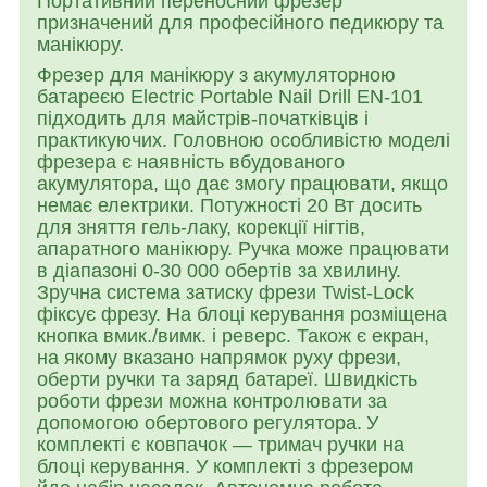
Портативний переносний фрезер
призначений для професійного педикюру та
манікюру.
Фрезер для манікюру з акумуляторною
батареєю Electric Portable Nail Drill EN-101
підходить для майстрів-початківців і
практикуючих. Головною особливістю моделі
фрезера є наявність вбудованого
акумулятора, що дає змогу працювати, якщо
немає електрики. Потужності 20 Вт досить
для зняття гель-лаку, корекції нігтів,
апаратного манікюру. Ручка може працювати
в діапазоні 0-30 000 обертів за хвилину.
Зручна система затиску фрези Twist-Lock
фіксує фрезу. На блоці керування розміщена
кнопка вмик./вимк. і реверс. Також є екран,
на якому вказано напрямок руху фрези,
оберти ручки та заряд батареї. Швидкість
роботи фрези можна контролювати за
допомогою обертового регулятора.
У
комплекті є ковпачок — тримач ручки на
блоці керування. У комплекті з фрезером