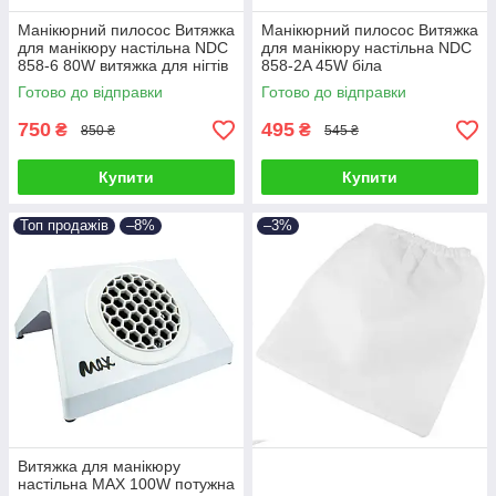
Манікюрний пилосос Витяжка
Манікюрний пилосос Витяжка
для манікюру настільна NDC
для манікюру настільна NDC
858-6 80W витяжка для нігтів
858-2A 45W біла
витяжка з фільтром
Готово до відправки
Готово до відправки
750
495
₴
₴
850 ₴
545 ₴
Купити
Купити
Топ продажів
–8%
–3%
Витяжка для манікюру
настільна MAX 100W потужна