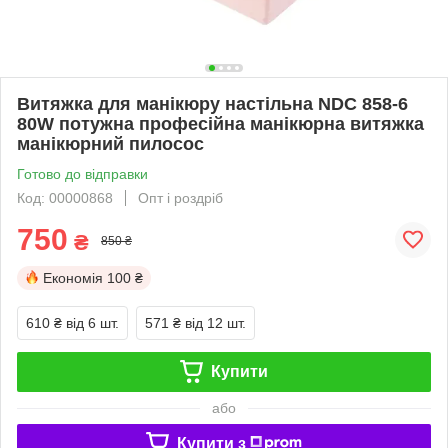
Витяжка для манікюру настільна NDC 858-6
80W потужна професійна манікюрна витяжка
манікюрний пилосос
Готово до відправки
Код: 00000868
Опт і роздріб
750
₴
850 ₴
Економія
100 ₴
610 ₴
від 6 шт.
571 ₴
від 12 шт.
Купити
або
Купити з