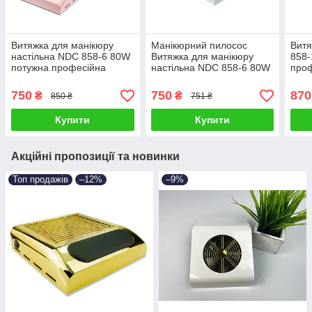
Витяжка для манікюру
Манікюрний пилосос
Витя
настільна NDC 858-6 80W
Витяжка для манікюру
858-
потужна професійна
настільна NDC 858-6 80W
проф
манікюрна витяжка
витяжка для нігтів із
вит
манікюрний пилосос
фільтром
Ватт
750
750
870
₴
₴
850 ₴
751 ₴
Купити
Купити
Акційні пропозиції та новинки
Топ продажів
–12%
–9%