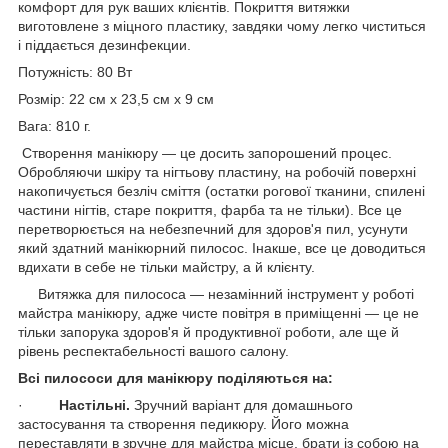
комфорт для рук ваших клієнтів. Покриття витяжки
виготовлене з міцного пластику, завдяки чому легко чиститься
і піддається дезинфекции.
Потужність: 80 Вт
Розмір: 22 см х 23,5 см х 9 см
Вага: 810 г.
Створення манікюру — це досить запорошений процес.
Обробляючи шкіру та нігтьову пластину, на робочій поверхні
накопичується безліч сміття (остатки рогової тканини, спилені
частини нігтів, старе покриття, фарба та не тільки). Все це
перетворюється на небезпечний для здоров'я пил, усунути
який здатний манікюрний пилосос. Інакше, все це доводиться
вдихати в себе не тільки майстру, а й клієнту.
Витяжка для пилососа — незамінний інструмент у роботі
майстра манікюру, адже чисте повітря в приміщенні — це не
тільки запорука здоров'я й продуктивної роботи, але ще й
рівень респектабельності вашого салону.
Всі пилососи для манікюру поділяються на:
·
Настільні.
Зручний варіант для домашнього
застосування та створення педикюру. Його можна
переставляти в зручне для майстра місце, брати із собою на