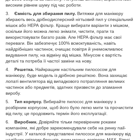
високим рівнем шуму під час роботи.
3.
Ємність для збирання пилу.
Витяжки для манікюру
збирають весь дрібнодисперсний нігтьовий пил у спеціальний
мішок або НЕРА фільтр. Краще вибирати варіанти з мішком,
оскільки його можна легко знімати, чистити, прати та
використовувати багато разів. Але НЕРА фільтр має свої
переваги. Він забезпечує 100% всмоктуваність, навіть
найдрібніших частинок, очищає повітря й унеможливлює
видування пилу, на відміну від мішка. Мінусом є вартість
деталі та потреба її частої заміни на нову.
4.
Решетка.
Найкращим настільним пилососом для
манікюру, буде модель із дрібною решіткою. Вона захищає
лопаті вентилятора від випадкового потрапляння великих
частинок або предметів, здатних призвести до зламання
виробу.
5.
Тип корпусу.
Вибирайте пилосос для манікюру з
розбірним корпусом, щоб його було легко мити та прочистити
від пилу, це продовжить термін його експлуатації.
6.
Виробник.
Довіряйте тільки перевіреним роками
компаніям, які добре зарекомендували себе на ринку nail-
індустрії. У каталозі представлені пилососи для манікюру від
надійних світових брендів, яким можна довіряти: MAX, Simei