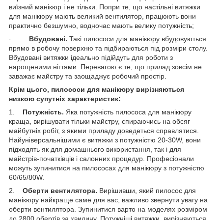
виїзний манікюр і не тільки. Попри те, що настільні витяжки
для манікюру мають великий вентилятор, працюють вони
практично безшумно, водночас мають велику потужність;
·
Вбудовані.
Такі пилососи для манікюру вбудовуються
прямо в робочу поверхню та підбираються під розміри столу.
Вбудовані витяжки ідеально підійдуть для роботи з
нарощеними нігтями. Перевагою є те, що прилад зовсім не
заважає майстру та заощаджує робочий простір.
Крім цього, пилососи для манікюру вирізняються
низкою супутніх характеристик:
1.
Потужність.
Яка потужність пилососа для манікюру
краща, вирішувати тільки майстру, спираючись на обсяг
майбутніх робіт, з якими приладу доведеться справлятися.
Найуніверсальнішими є витяжки з потужністю 20-30W, вони
підходять як для домашнього використання, так і для
майстрів-початківців і салонних процедур. Професіонали
можуть зупинитися на пилососах для манікюру з потужністю
60/65/80W.
2.
Оберти вентилятора.
Вирішивши, який пилосос для
манікюру найкраще саме для вас, важливо звернути увагу на
оберти вентилятора. Зупинитися варто на моделях розміром
до 2800 обертів за хвилину. Потужніші витяжки, вирізняються