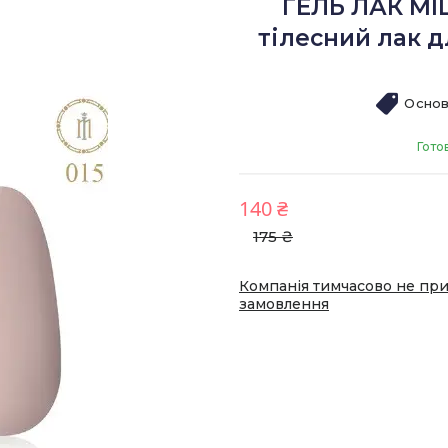
ГЕЛЬ ЛАК MI
тілесний лак 
Основ
Гото
140 ₴
175 ₴
Компанія тимчасово не пр
замовлення