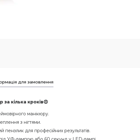
ормація для замовлення
р за кілька кроків😍
еймовірного манікюру.
еплення з нігтями.
 пензлик для професійних результатів.
ід УФ-лампою або 60 секунд у LED-лампі.