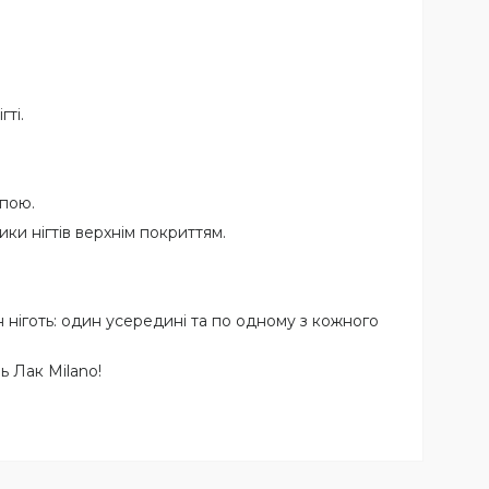
гті.
мпою.
ки нігтів верхнім покриттям.
 ніготь: один усередині та по одному з кожного
 Лак Milano!