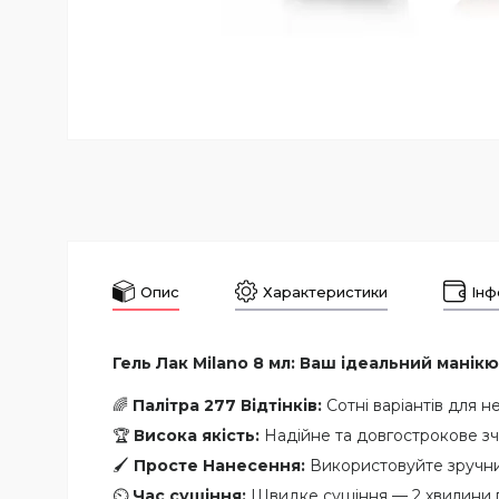
Опис
Характеристики
Інф
Гель Лак Milano 8 мл: Ваш ідеальний манікю
🌈
Палітра 277 Відтінків:
Сотні варіантів для н
🏆
Висока якість:
Надійне та довгострокове зч
🖌️
Просте Нанесення:
Використовуйте зручний
⏲️
Час сушіння:
Швидке сушіння — 2 хвилини п