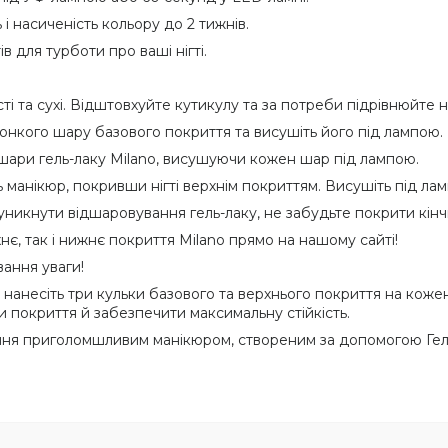
 і насиченість кольору до 2 тижнів.
 для турботи про ваші нігті.
і та сухі. Відштовхуйте кутикулу та за потреби підрівнюйте ні
тонкого шару базового покриття та висушіть його під лампою.
шари гель-лаку Milano, висушуючи кожен шар під лампою.
 манікюр, покривши нігті верхнім покриттям. Висушіть під ла
никнути відшаровування гель-лаку, не забудьте покрити кінчи
є, так і нижнє покриття Milano прямо на нашому сайті!
вання уваги!
нанесіть три кульки базового та верхнього покриття на кожен
окриття й забезпечити максимальну стійкість.
ння приголомшливим манікюром, створеним за допомогою Гель