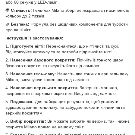
або 60 секунд у LED-лампі.
🌟
Стійкість:
Гель-лак Milano зберігає яскравість і насиченість
кольору до 2 тижнів.
🌿
Безпека:
Формула без шкідливих компонентів для турботи
про ваші нігті.
Інструкція із застосування:
1.
Підготуйте нігті:
Переконайтеся, що нігті чисті та сухі.
Відштовхуйте кутикулу та за потреби підрівнюйте нігті.
2.
Нанесення базового покриття:
Почніть із тонкого шару
базового покриття та висушіть його під лампою.
3.
Нанесення гель-лаку:
Нанесіть два тонких шари гель-лаку
Milano, висушуючи кожен шар під лампою.
4.
Нанесення верхнього покриття:
Завершіть манікюр,
покривши нігті верхнім покриттям. Висушіть під лампою.
5.
Подсказка:
Для найкращих результатів, щоб уникнути
відшаровування гель-лаку, не забудьте покрити кінчики нігтів
верхнім покриттям.
6.
Вибір покриттів:
Ви можете вибрати як верхнє, так і нижнє
покриття Milano прямо на нашому сайті!
7.
Готово!
Ваші неймовірні нігті готові до завоювання уваги!