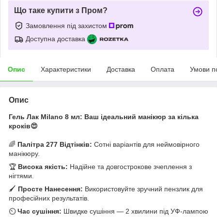
Що таке купити з Пром?
Замовлення під захистом
Доступна доставка
Опис
Характеристики
Доставка
Оплата
Умови п
Опис
Гель Лак Milano 8 мл: Ваш ідеальний манікюр за кілька
кроків😍
🌈
Палітра 277 Відтінків:
Сотні варіантів для неймовірного
манікюру.
🏆
Висока якість:
Надійне та довгострокове зчеплення з
нігтями.
🖌️
Просте Нанесення:
Використовуйте зручний пензлик для
професійних результатів.
⏲️
Час сушіння:
Швидке сушіння — 2 хвилини під УФ-лампою