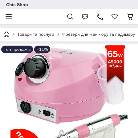
Chic Shop
Товари та послуги
Фрезери для манікюру та педикюру
Топ продажів
–11%