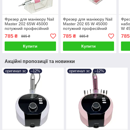
Фрезер для манікюру Nail
Фрезер для манікюру Nail
Фрез
Master 202 65W 45000
Master 202 65 W 45000
набо
потужний професійний
потужний професійний
W 45
фрейзер манікюрний Nail
манікюрний фрезер Nail
мані
785
785
785
₴
₴
885 ₴
885 ₴
Drill pro zs 601
Drill pro zs 601
Dril
Купити
Купити
Акційні пропозиції та новинки
оригинал зс
–12%
оригинал зс
–12%