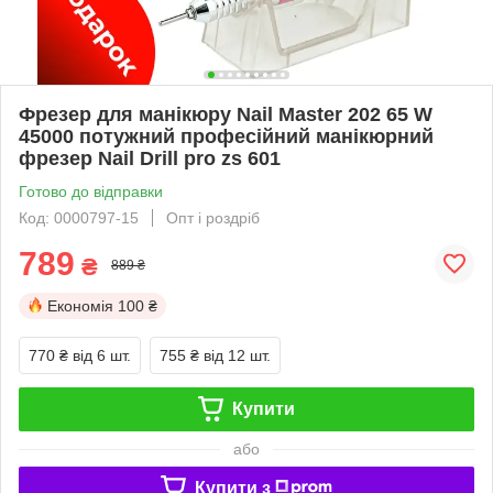
Фрезер для манікюру Nail Master 202 65 W
45000 потужний професійний манікюрний
фрезер Nail Drill pro zs 601
Готово до відправки
Код: 0000797-15
Опт і роздріб
789
₴
889 ₴
Економія
100 ₴
770 ₴
від 6 шт.
755 ₴
від 12 шт.
Купити
або
Купити з