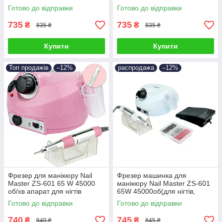
нігтів DM 202 шліфування
makeup, насадки фрези
Готово до відправки
Готово до відправки
лаку насадки фрези
735
735
₴
₴
835 ₴
835 ₴
Купити
Купити
Топ продажів
–12%
распродажа
–12%
Фрезер для манікюру Nail
Фрезер машинка для
Master ZS-601 65 W 45000
манікюру Nail Master ZS-601
об/хв апарат для нігтів
65W 45000об(для нігтів,
манікюрний фрейзер DM 202
шліфування лаку, makeup,
Готово до відправки
Готово до відправки
+ олія
насадки фрези)
740
745
₴
₴
840 ₴
845 ₴