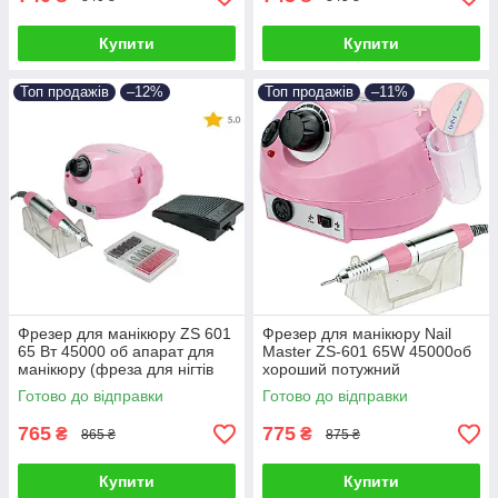
Купити
Купити
Топ продажів
–12%
Топ продажів
–11%
Фрезер для манікюру ZS 601
Фрезер для манікюру Nail
65 Вт 45000 об апарат для
Master ZS-601 65W 45000об
манікюру (фреза для нігтів
хороший потужний
Nail Drill pro zs 601)
професійний фрезер
Готово до відправки
Готово до відправки
манікюрний DM 202
765
775
₴
₴
865 ₴
875 ₴
Купити
Купити