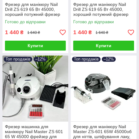
Фрезер для манікюру Nail
Фрезер для манікюру Nail
Drill ZS 619 65 Вт 45000,
Drill ZS 619 65 Вт 45000,
хороший потужний фрезер
хороший потужний фрезер
апарат машинка для
апарат машинка для
Готово до відправки
Готово до відправки
манікюру
манікюру
1 440
1 440
₴
₴
1 640 ₴
1 640 ₴
Купити
Купити
Топ продажів
–12%
Топ продажів
–12%
Фрезер машинка для
Фрезер для манікюру Nail
манікюру Nail Master ZS 601
Master ZS-601 65W 45000об
65 W 45000 фрейзер для
для нігтів, шліфування лаку,