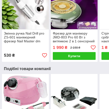
Змінна ручка Nail Drill pro
Фрезер для манікюру
Стрі
ZS-601 манікюрний
JMD-803 Pro 60 Вт з
сріб
фрезер Nail Master dm
витяжкою 2 в 1 сенсорний
накл
202 45000rpm ручка до
манікюрний апарат для
нігті
1 990
1
₴
₴
2 190 ₴
фрезера
зняття гель лаку з
фрезами
530
₴
Купити
Подібні товари компанії