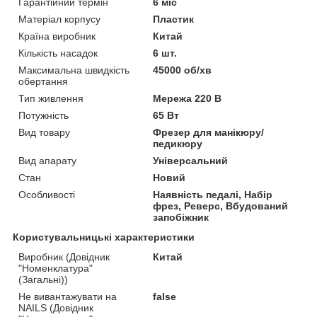
Гарантійний термін
6 міс
Матеріал корпусу
Пластик
Країна виробник
Китай
Кількість насадок
6 шт.
Максимальна швидкість
45000 об/хв
обертання
Тип живлення
Мережа 220 В
Потужність
65 Вт
Вид товару
Фрезер для манікюру/
педикюру
Вид апарату
Універсальний
Стан
Новий
Особливості
Наявність педалі, Набір
фрез, Реверс, Вбудований
запобіжник
Користувальницькі характеристики
Виробник (Довідник
Китай
"Номенклатура"
(Загальні))
Не вивантажувати на
false
NAILS (Довідник