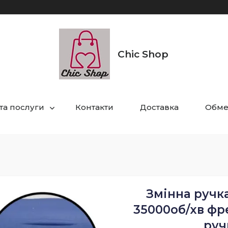
Chic Shop
та послуги
Контакти
Доставка
Обме
Змінна ручк
35000об/хв фр
руч