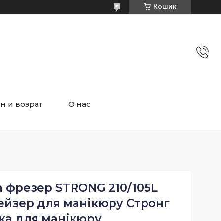
Кошик
н и возрат
О нас
а фрезер STRONG 210/105L
ейзер для манікюру Стронг
ка для манікюру