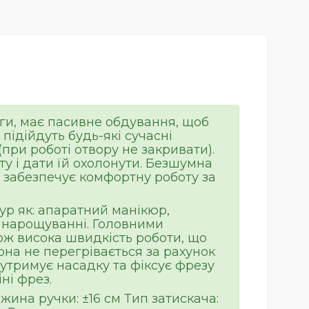
ги, має пасивне обдування, щоб
підійдуть будь-які сучасні
ри роботі отвору не закривати).
у і дати їй охолонути. Безшумна
що забезпечує комфортну роботу за
р як: апаратний манікюр,
и нарощуванні. Головними
ож висока швидкість роботи, що
Вона не перегрівається за рахунок
 утримує насадку та фіксує фрезу
ні фрез.
жина ручки: ±16 см Тип затискача: