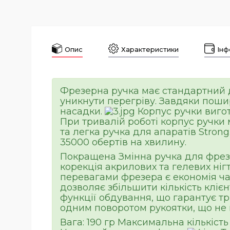
Опис
Характеристики
Інф
Фрезерна ручка має стандартний д
уникнути перегріву. Завдяки пошир
насадки.
Корпус ручки вигот
При тривалій роботі корпус ручки 
та легка ручка для апаратів Stron
35000 обертів на хвилину.
Покращена Змінна ручка для фрез
корекція акрилових та гелевих ні
перевагами фрезера є економія ча
дозволяє збільшити кількість клієн
функції обдування, що гарантує тр
одним поворотом рукоятки, що не в
Вага: 190 гр Максимальна кількість