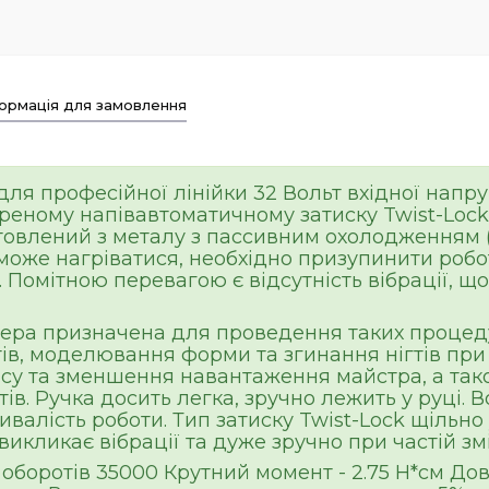
ормація для замовлення
ля професійної лінійки 32 Вольт вхідної напру
еному напівавтоматичному затиску Twist-Lock 
овлений з металу з пассивним охолодженням (п
може нагріватися, необхідно призупинити робот
g. Помітною перевагою є відсутність вібрації, 
ера призначена для проведення таких процеду
гтів, моделювання форми та згинання нігтів пр
су та зменшення навантаження майстра, а так
тів. Ручка досить легка, зручно лежить у руці. 
ивалість роботи. Тип затиску Twist-Lock щільно
икликає вібрації та дуже зручно при частій змі
 оборотів 35000 Крутний момент - 2.75 Н*см Дов