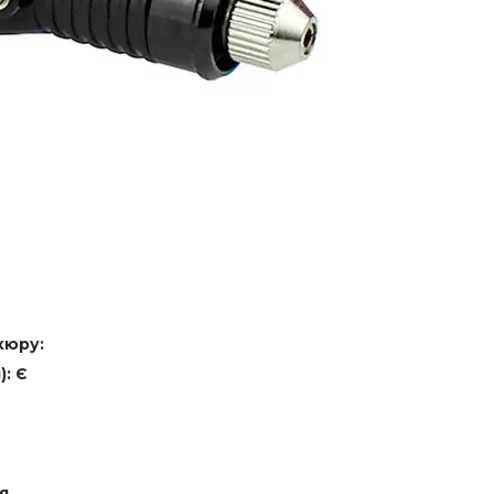
кюру:
: Є
я