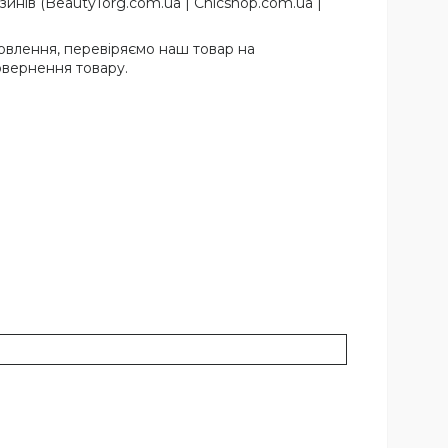
нів (BeautyTorg.com.ua | Chicshop.com.ua |
мовлення, перевіряємо наш товар на
повернення товару.