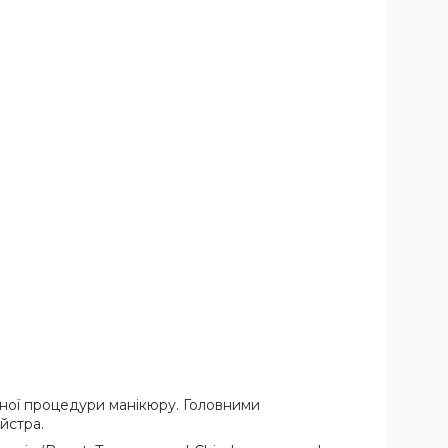
чної процедури манікюру. Головними
йстра.