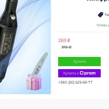
То
Готово 
269 ₴
319 ₴
Купити
Купити з
+380 (50) 629-69-77