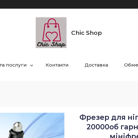
Chic Shop
та послуги
Контакти
Доставка
Обме
Фрезер для ніг
20000об гар
мініфр