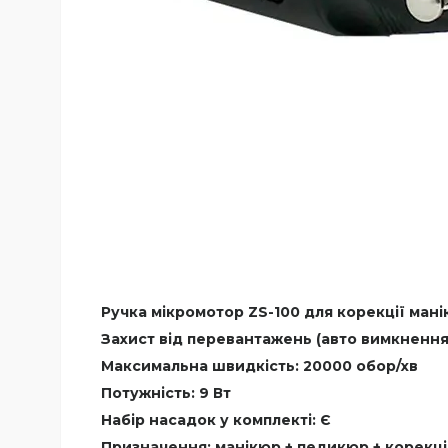
Ручка мікромотор ZS-100 для корекції мані
Захист від перевантажень (авто вимкнення)
Максимальна швидкість: 20000 обор/хв
Потужність: 9 Вт
Набір насадок у комплекті: Є
Призначення: манікюр + педикюр + корекці