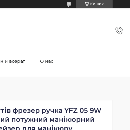
Кошик
н и возрат
О нас
тів фрезер ручка YFZ 05 9W
ний потужний манікюрний
ейзер для манікюру