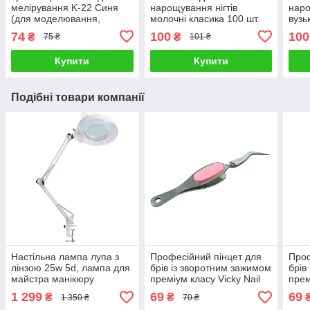
мелірування K-22 Синя
нарощування нігтів
наро
(для моделювання,
молочні класика 100 шт.
вузь
лопатка для стрижки,
верхні форми для
фор
74
100
100
₴
₴
75 ₴
101 ₴
лопатка для волосся)
нарощування
Купити
Купити
Подібні товари компанії
Настільна лампа лупа з
Професійний пінцет для
Проф
лінзою 25w 5d, лампа для
брів із зворотним зажимом
брів
майстра манікюру
преміум класу Vicky Nail
прем
світлодіодна Led AF-34,
FP-10 Рожева вставка
FP-1
1 299
69
69
₴
₴
1 350 ₴
70 ₴
лампа на струбціні,