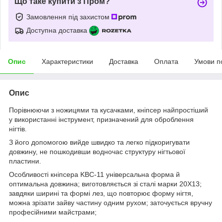
Що таке купити з Пром?
Замовлення під захистом
Доступна доставка
Опис
Характеристики
Доставка
Оплата
Умови п
Опис
Порівнюючи з ножицями та кусачками, кніпсер найпростіший
у використанні інструмент, призначений для оброблення
нігтів.
З його допомогою вийде швидко та легко підкоригувати
довжину, не пошкодивши водночас структуру нігтьової
пластини.
Особливості кніпсера KBC-11 універсальна форма й
оптимальна довжина; виготовляється зі сталі марки 20Х13;
завдяки ширині та формі лез, що повторює форму нігтя,
можна зрізати зайву частину одним рухом; заточується вручну
професійними майстрами;