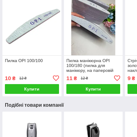
Пилка OPI 100/100
Пилка манікюрна OPI
Стрі
100/180 (пилка для
золо
манікюру, на паперовій
накл
основі, пилка для нігтів)
нігті
10
11
9
₴
₴
₴
12 ₴
12 ₴
Купити
Купити
Подібні товари компанії