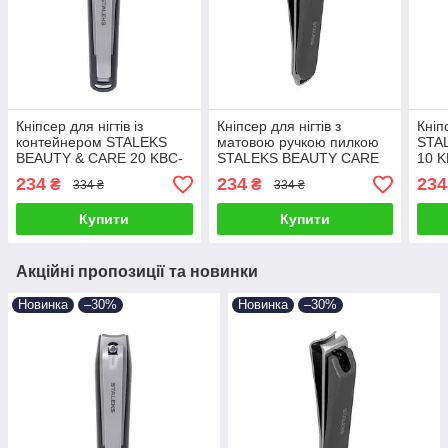
Кніпсер для нігтів із
Кніпсер для нігтів з
Кніп
контейнером STALEKS
матовою ручкою пилкою
STA
BEAUTY & CARE 20 KBC-
STALEKS BEAUTY CARE
10 
20 інструмент для
50 KBC-50 манікюрний
інст
234
234
234
₴
₴
334 ₴
334 ₴
манікюру
інструмент сталекс
куса
Купити
Купити
Акційні пропозиції та новинки
Новинка
–30%
Новинка
–30%