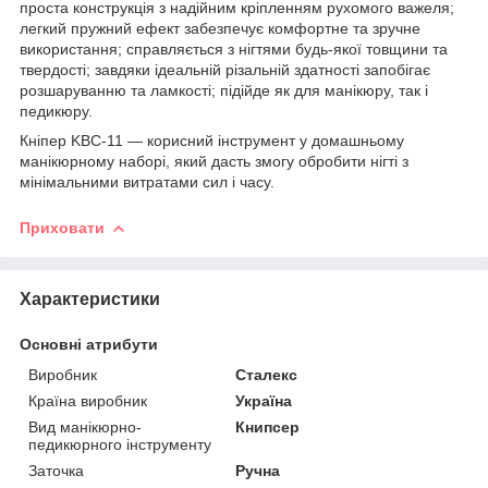
проста конструкція з надійним кріпленням рухомого важеля;
легкий пружний ефект забезпечує комфортне та зручне
використання; справляється з нігтями будь-якої товщини та
твердості; завдяки ідеальній різальній здатності запобігає
розшаруванню та ламкості; підійде як для манікюру, так і
педикюру.
Кніпер KBC-11 — корисний інструмент у домашньому
манікюрному наборі, який дасть змогу обробити нігті з
мінімальними витратами сил і часу.
Приховати
Характеристики
Основні атрибути
Виробник
Сталекс
Країна виробник
Україна
Вид манікюрно-
Книпсер
педикюрного інструменту
Заточка
Ручна