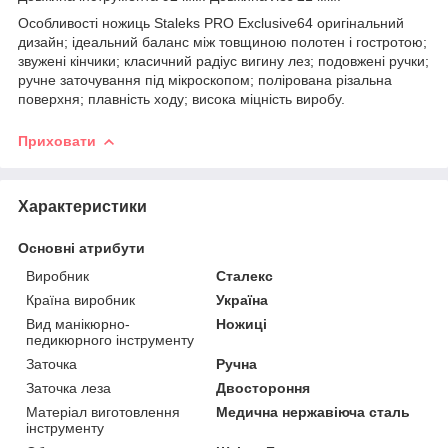
Особливості ножиць Staleks PRO Exclusive64 оригінальний
дизайн; ідеальний баланс між товщиною полотен і гостротою;
звужені кінчики; класичний радіус вигину лез; подовжені ручки;
ручне заточування під мікроскопом; полірована різальна
поверхня; плавність ходу; висока міцність виробу.
Приховати
Характеристики
Основні атрибути
Виробник
Сталекс
Країна виробник
Україна
Вид манікюрно-
Ножиці
педикюрного інструменту
Заточка
Ручна
Заточка леза
Двостороння
Матеріал виготовлення
Медична нержавіюча сталь
інструменту