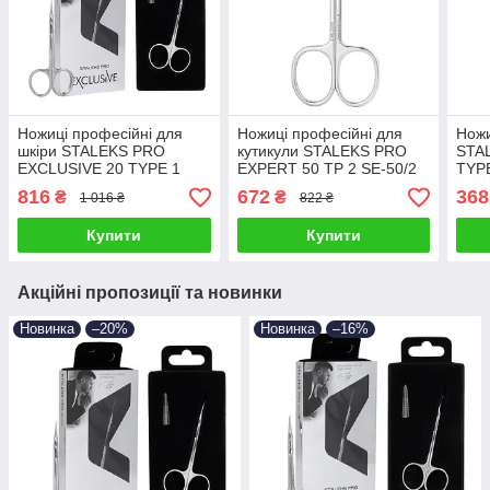
Ножиці професійні для
Ножиці професійні для
Ножи
шкіри STALEKS PRO
кутикули STALEKS PRO
STA
EXCLUSIVE 20 TYPE 1
EXPERT 50 TP 2 SE-50/2
TYPE
MAGNOLIA SX-20/1 для
Ножиці для нігтів
мані
816
672
368
₴
₴
1 016 ₴
822 ₴
манікюру для кутикули
манікюрні Сталекс
Стал
Купити
Купити
Акційні пропозиції та новинки
Новинка
–20%
Новинка
–16%