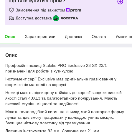
Що таке купити з Пром?
Замовлення під захистом
Доступна доставка
Опис
Характеристики
Доставка
Оплата
Умови п
Опис
Професійні ножиці Staleks PRO Exclusive 23 SX-23/1
призначені для роботи з кутикулою.
Інструмент серії Exclusive має оригінальне гравіювання у
формі квітів магнолії на корпусі.
Ножиці мають підвищену стійкість до корозії завдяки високій
якості сталі 40Х13 та багатоетапного полірування. Мають
високий ступінь міцності та надійності.
Мають гачкоподібний вигин на кінчику, який повторює форму
лунки та дає змогу працювати у важкодоступних місцях.
Захищає нігтьову пластину від травмування.
Довжина інструмента 92 мм. Довжина лез 21 мм.