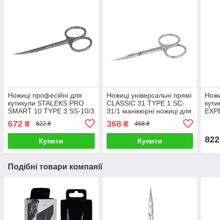
Ножиці професійні для
Ножиці універсальні прямі
Ножи
кутикули STALEKS PRO
CLASSIC 31 TYPE 1 SC-
кут
SMART 10 TYPE 3 SS-10/3
31/1 манікюрні ножиці для
EXP
ножиці для манікюру
манікюру
50/3
672
368
₴
₴
822 ₴
468 ₴
Стал
822
Купити
Купити
Подібні товари компанії