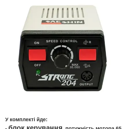
У комплекті йде:
блок керування
-
, потужність мотора 65