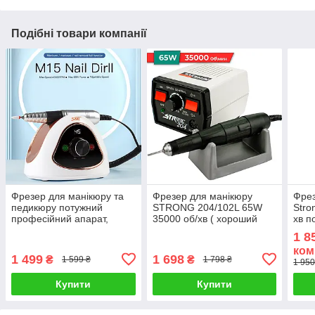
Подібні товари компанії
Фрезер для манікюру та
Фрезер для манікюру
Фрез
педикюру потужний
STRONG 204/102L 65W
Stro
професійний апарат,
35000 об/хв ( хороший
хв п
машинка для манікюру
потужний професійний
мані
1 8
SML 68W 45000об M15
фрезер манікюрний
набі
ком
Білий
стронг )
1 499
1 698
₴
₴
1 599 ₴
1 798 ₴
1 950
Купити
Купити