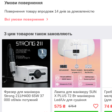
Умови повернення
Повернення товару впродовж 14 днів за домовленістю
Всі умови повернення
З цим товаром також замовляють
Фрезер для манікюра
Лампа для манікюру SUN
Греб
Strong 211/H400 65W 37
X PLUS 72 Вт манікюрна
мелі
000 об/мін потужний
Led/Uv для сушіння
(для
професійний манікюрний
полігеля гель лаку з
лопа
575
74
₴
675 ₴
фрейзер Стронг
дисплеєм таймером
лопа
сенсор 2 руки