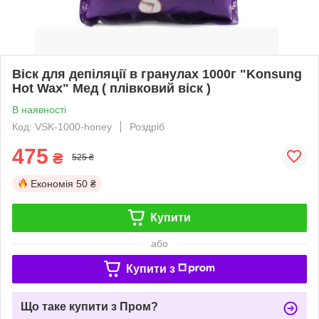
Віск для депіляції в гранулах 1000г "Konsung
Hot Wax" Мед ( плівковий віск )
В наявності
Код: VSK-1000-honey
Роздріб
475
₴
525 ₴
Економія
50 ₴
Купити
або
Купити з
Що таке купити з Пром?