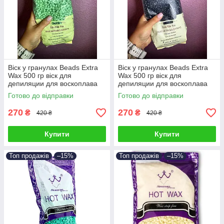
Віск у гранулах Beads Extra
Віск у гранулах Beads Extra
Wax 500 гр віск для
Wax 500 гр віск для
депиляции для воскоплава
депиляции для воскоплава
Готово до відправки
Готово до відправки
270
270
₴
₴
420 ₴
420 ₴
Купити
Купити
Топ продажів
–15%
Топ продажів
–15%