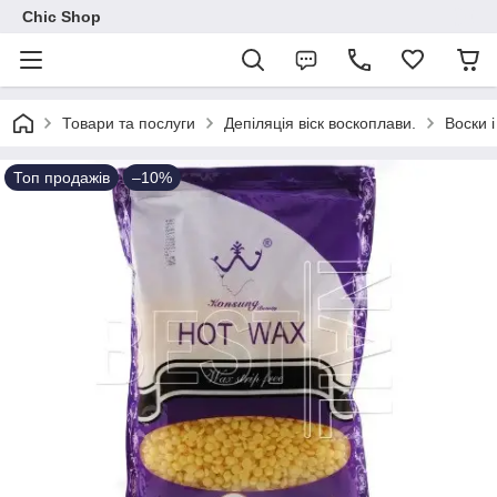
Chic Shop
Товари та послуги
Депіляція віск воскоплави.
Воски і
Топ продажів
–10%