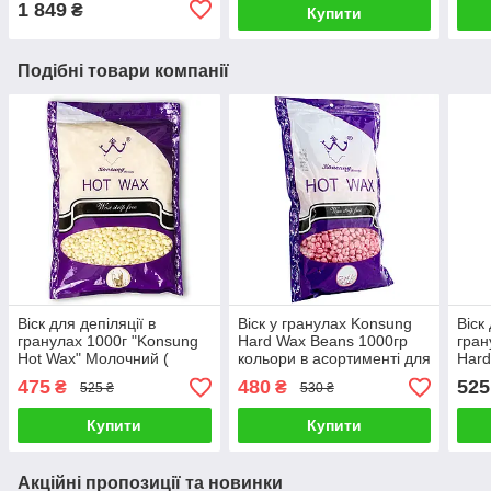
1 849
₴
Купити
Подібні товари компанії
Віск для депіляції в
Віск у гранулах Konsung
Віск
гранулах 1000г "Konsung
Hard Wax Beans 1000гр
гран
Hot Wax" Молочний (
кольори в асортименті для
Hard
плівковий віск )
депіляції для воскоплаву 1
475
480
525
₴
₴
525 ₴
530 ₴
кг
Купити
Купити
Акційні пропозиції та новинки