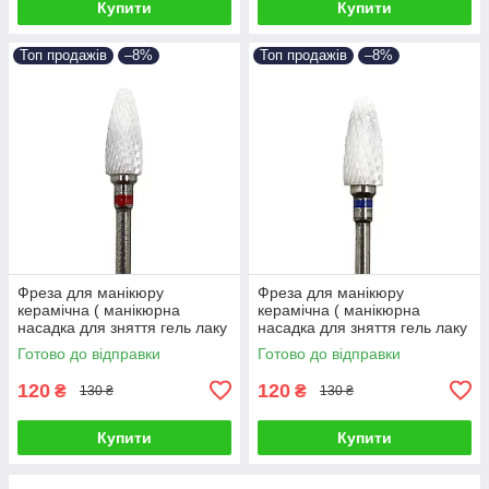
Купити
Купити
Топ продажів
–8%
Топ продажів
–8%
Фреза для манікюру
Фреза для манікюру
керамічна ( манікюрна
керамічна ( манікюрна
насадка для зняття гель лаку
насадка для зняття гель лаку
керамічна, M-202, фреза
керамічна, M-202, фреза
Готово до відправки
Готово до відправки
кукурудза )
кукурудза )
120
120
₴
₴
130 ₴
130 ₴
Купити
Купити