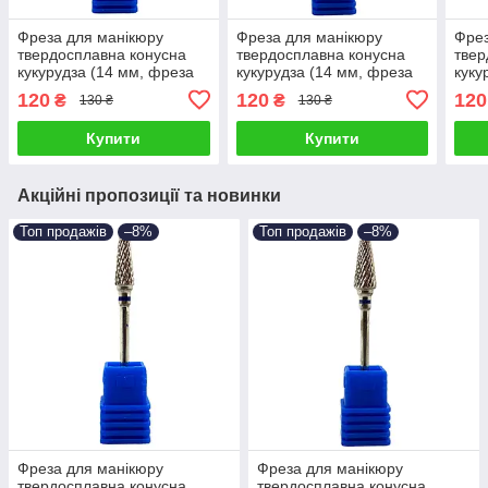
Фреза для манікюру
Фреза для манікюру
Фрез
твердосплавна конусна
твердосплавна конусна
твер
кукурудза (14 мм, фреза
кукурудза (14 мм, фреза
куку
для зняття гель лаку,
для зняття гель лаку,
для 
120
120
120
₴
₴
130 ₴
130 ₴
манікюрна фреза)
манікюрна фреза)
мані
Купити
Купити
Акційні пропозиції та новинки
Топ продажів
–8%
Топ продажів
–8%
Фреза для манікюру
Фреза для манікюру
твердосплавна конусна
твердосплавна конусна