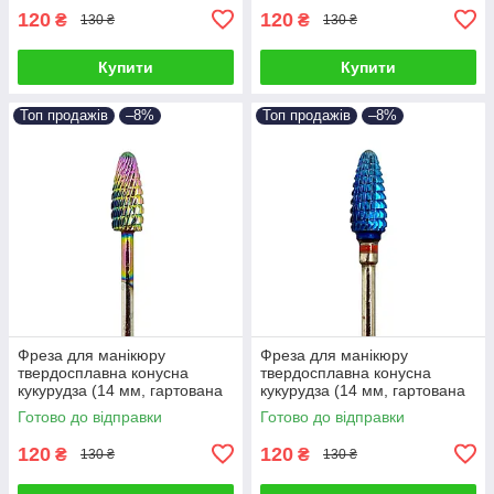
120
120
₴
₴
130 ₴
130 ₴
Купити
Купити
Топ продажів
–8%
Топ продажів
–8%
Фреза для манікюру
Фреза для манікюру
твердосплавна конусна
твердосплавна конусна
кукурудза (14 мм, гартована
кукурудза (14 мм, гартована
фреза для зняття гель лаку,
фреза для зняття гель лаку,
Готово до відправки
Готово до відправки
манікюрна фреза)
манікюрна фреза)
120
120
₴
₴
130 ₴
130 ₴