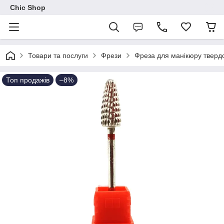
Chic Shop
Товари та послуги
Фрези
Фреза для манікюру твердо
Топ продажів
–8%